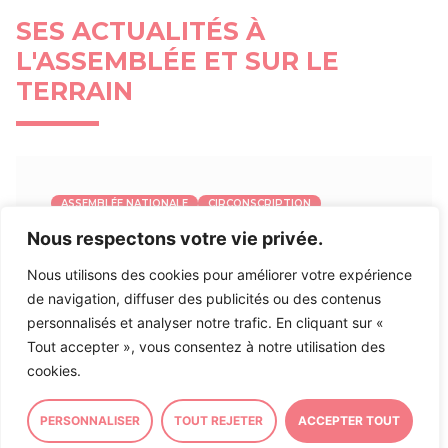
SES ACTUALITÉS À
L'ASSEMBLÉE ET SUR LE
TERRAIN
ASSEMBLÉE NATIONALE
CIRCONSCRIPTION
Nous respectons votre vie privée.
Inscription à ma Lettre
d’Information
Nous utilisons des cookies pour améliorer votre expérience
de navigation, diffuser des publicités ou des contenus
personnalisés et analyser notre trafic. En cliquant sur «
Inscrivez-vous à ma lettre d’information afin de
Tout accepter », vous consentez à notre utilisation des
rester informé sur mon action et actualité politique
cookies.
et locale en
suivant ce lien
.
PERSONNALISER
TOUT REJETER
ACCEPTER TOUT