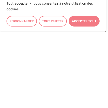
Tout accepter », vous consentez à notre utilisation des
cookies.
PERSONNALISER
TOUT REJETER
ACCEPTER TOUT
Plan Avenir
Définition pénale du
Montagnes 2 : Ma
viol : Mon intervention
Question au
à la Tribune
Gouvernement
Vencorex : Ma
Fin de Vie et Soins
Question au
Palliatifs : Mon
Gouvernement
intervention à la
tribune