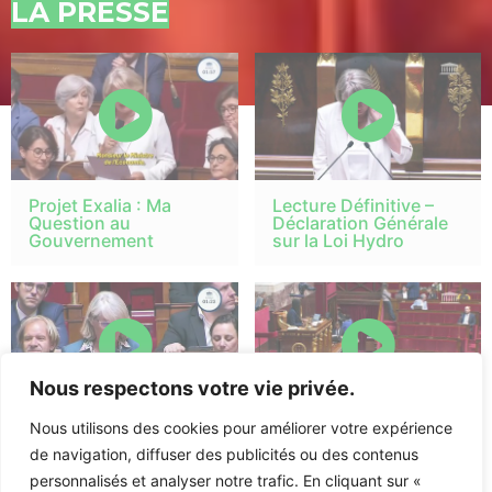
LA PRESSE
Projet Exalia : Ma
Lecture Définitive –
Question au
Déclaration Générale
Gouvernement
sur la Loi Hydro
Nous respectons votre vie privée.
Nous utilisons des cookies pour améliorer votre expérience
Acte III de la Loi
Hydroélectricité : Mon
Montagne Ma
intervention à la
de navigation, diffuser des publicités ou des contenus
Question au
tribune dans le cadre
personnalisés et analyser notre trafic. En cliquant sur «
Gouvernement
de ma PPL