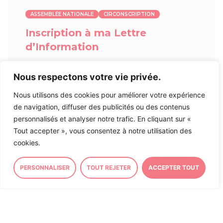
ASSEMBLÉE NATIONALE
CIRCONSCRIPTION
Inscription à ma Lettre
d’Information
Nous respectons votre vie privée.
Inscrivez-vous à ma lettre d’information afin de
Nous utilisons des cookies pour améliorer votre expérience
rester informé sur mon action et actualité politique
de navigation, diffuser des publicités ou des contenus
et locale en
suivant ce lien
.
personnalisés et analyser notre trafic. En cliquant sur «
Tout accepter », vous consentez à notre utilisation des
cookies.
23/07/2026
PERSONNALISER
TOUT REJETER
ACCEPTER TOUT
ASSEMBLÉE NATIONALE