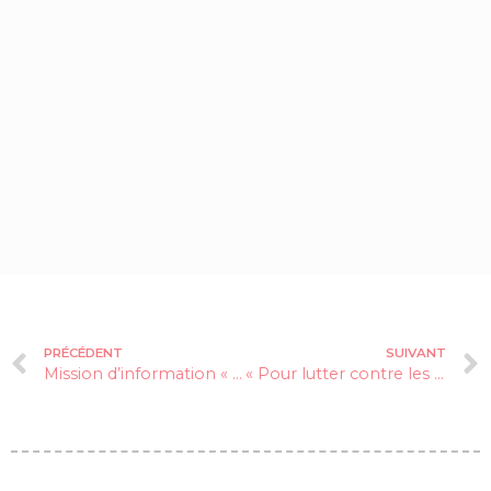
PRÉCÉDENT
SUIVANT
Mission d’information « Loi Littoral, loi Montagne : 40 après, quelle différenciation ? » : Mon audition au Sénat
« Pour lutter contre les violences envers les femmes et les enfants, il faut une stratégie globale soutenue par des moyens suffisants »