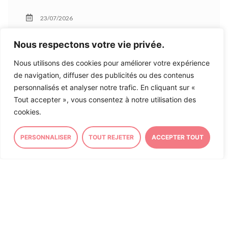
23/07/2026
Nous respectons votre vie privée.
Nous utilisons des cookies pour améliorer votre expérience
de navigation, diffuser des publicités ou des contenus
ASSEMBLÉE NATIONALE
personnalisés et analyser notre trafic. En cliquant sur «
« L’adaptation au changement
Tout accepter », vous consentez à notre utilisation des
cookies.
climatique doit devenir un pilier
de nos politiques publiques »
PERSONNALISER
TOUT REJETER
ACCEPTER TOUT
Tribune signée par 50
parlementaires.
J’ai cosigné
la tribune de mon collègue Député
socialiste Fabrice BARUSSEAU
parue dans le
journal
La Croix
aux côtés de 49 parlementaires de