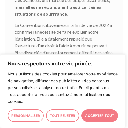
Ces avancées ont marqué des étapes essentielles,
mais elles ne répondaient pas à certaines
situations de souffrance
.
La Convention citoyenne sur la fin de vie de 2022 a
confirmé la nécessité de faire évoluer notre
législation. Elle a également rappelé que
l’ouverture d’un droit à l’aide à mourir ne pouvait
être dissociée d’un renforcement effectif des soins
palliatifs et des soins d’accompagnement sur
Nous respectons votre vie privée.
l’ensemble du territoire. C’est cette double
exigence qui a guidé les travaux du Parlement
Nous utilisons des cookies pour améliorer votre expérience
depuis maintenant quatre ans.
de navigation, diffuser des publicités ou des contenus
personnalisés et analyser notre trafic. En cliquant sur «
Au cœur du débat public, un premier projet de loi
Tout accepter », vous consentez à notre utilisation des
regroupait alors le développement des soins
cookies.
palliatifs et l’aide à mourir. Soutenu par une
majorité des parlementaires,
la dissolution de
PERSONNALISER
TOUT REJETER
ACCEPTER TOUT
l’Assemblée nationale en 2024 suspend sa
réalisation concrète
. Le texte est finalement