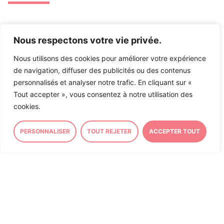
Nous respectons votre vie privée.
ASSEMBLÉE NATIONALE
CIRCONSCRIPTION
Nous utilisons des cookies pour améliorer votre expérience
Inscription à ma Lettre
de navigation, diffuser des publicités ou des contenus
d’Information
personnalisés et analyser notre trafic. En cliquant sur «
Tout accepter », vous consentez à notre utilisation des
cookies.
Inscrivez-vous à ma lettre d’information afin de
rester informé sur mon action et actualité politique
PERSONNALISER
TOUT REJETER
ACCEPTER TOUT
et locale en
suivant ce lien
.
23/07/2026