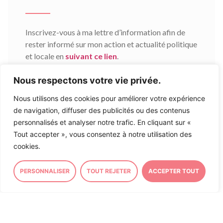
Inscrivez-vous à ma lettre d’information afin de
rester informé sur mon action et actualité politique
et locale en
suivant ce lien
.
Nous respectons votre vie privée.
Nous utilisons des cookies pour améliorer votre expérience
23/07/2026
de navigation, diffuser des publicités ou des contenus
personnalisés et analyser notre trafic. En cliquant sur «
Tout accepter », vous consentez à notre utilisation des
cookies.
ASSEMBLÉE NATIONALE
PERSONNALISER
TOUT REJETER
ACCEPTER TOUT
« L’adaptation au changement
climatique doit devenir un pilier
de nos politiques publiques »
Tribune signée par 50