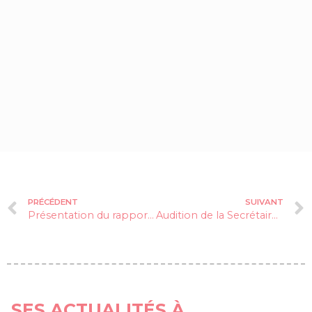
PRÉCÉDENT
SUIVANT
Présentation du rapport sur l’accès à l’IVG
Audition de la Secrétaire d’Etat à l’Egalité Femmes-Hommes
SES ACTUALITÉS À