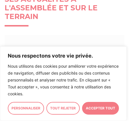
L'ASSEMBLÉE ET SUR LE
TERRAIN
ASSEMBLÉE NATIONALE
CIRCONSCRIPTION
Nous respectons votre vie privée.
Inscription à ma Lettre
Nous utilisons des cookies pour améliorer votre expérience
d’Information
de navigation, diffuser des publicités ou des contenus
personnalisés et analyser notre trafic. En cliquant sur «
Tout accepter », vous consentez à notre utilisation des
Inscrivez-vous à ma lettre d’information afin de
cookies.
rester informé sur mon action et actualité politique
et locale en
suivant ce lien
.
PERSONNALISER
TOUT REJETER
ACCEPTER TOUT