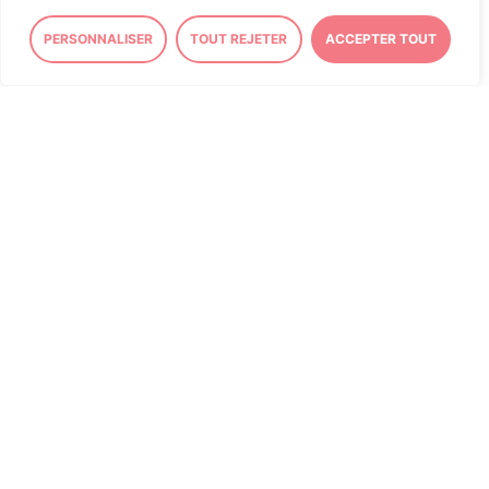
PERSONNALISER
TOUT REJETER
ACCEPTER TOUT
ASSEMBLÉE NATIONALE
« L’adaptation au changement
climatique doit devenir un pilier
de nos politiques publiques »
Tribune signée par 50
parlementaires.
J’ai cosigné
la tribune de mon collègue Député
socialiste Fabrice BARUSSEAU
parue dans le
journal
La Croix
aux côtés de 49 parlementaires de
différents groupes politiques afin d’
appeler à
faire de l’adaptation au changement
climatique un pilier de nos politiques