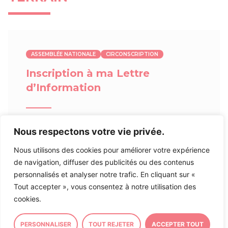
ASSEMBLÉE NATIONALE
CIRCONSCRIPTION
Inscription à ma Lettre
d’Information
Inscrivez-vous à ma lettre d’information afin de
Nous respectons votre vie privée.
rester informé sur mon action et actualité politique
Nous utilisons des cookies pour améliorer votre expérience
et locale en
suivant ce lien
.
de navigation, diffuser des publicités ou des contenus
personnalisés et analyser notre trafic. En cliquant sur «
Tout accepter », vous consentez à notre utilisation des
23/07/2026
cookies.
PERSONNALISER
TOUT REJETER
ACCEPTER TOUT