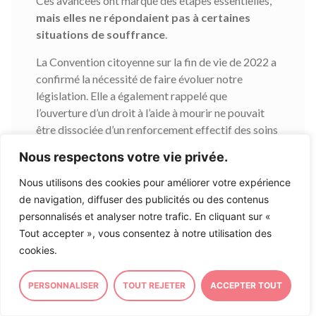
Ces avancées ont marqué des étapes essentielles,
mais elles ne répondaient pas à certaines
situations de souffrance
.
La Convention citoyenne sur la fin de vie de 2022 a
confirmé la nécessité de faire évoluer notre
législation. Elle a également rappelé que
l’ouverture d’un droit à l’aide à mourir ne pouvait
être dissociée d’un renforcement effectif des soins
palliatifs et des soins d’accompagnement sur
Nous respectons votre vie privée.
l’ensemble du territoire. C’est cette double
exigence qui a guidé les travaux du Parlement
Nous utilisons des cookies pour améliorer votre expérience
depuis maintenant quatre ans.
de navigation, diffuser des publicités ou des contenus
personnalisés et analyser notre trafic. En cliquant sur «
Au cœur du débat public, un premier projet de loi
Tout accepter », vous consentez à notre utilisation des
regroupait alors le développement des soins
cookies.
palliatifs et l’aide à mourir. Soutenu par une
majorité des parlementaires,
la dissolution de
PERSONNALISER
TOUT REJETER
ACCEPTER TOUT
l’Assemblée nationale en 2024 suspend sa
réalisation concrète
. Le texte est finalement