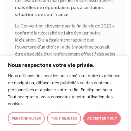
Ces avancées ont marqué des étapes essentielles,
mais elles ne répondaient pas à certaines
situations de souffrance
.
La Convention citoyenne sur la fin de vie de 2022 a
confirmé la nécessité de faire évoluer notre
législation. Elle a également rappelé que
l’ouverture d’un droit à l’aide à mourir ne pouvait
être dissociée d’un renforcement effectif des soins
palliatifs et des soins d’accompagnement sur
Nous respectons votre vie privée.
l’ensemble du territoire. C’est cette double
exigence qui a guidé les travaux du Parlement
Nous utilisons des cookies pour améliorer votre expérience
depuis maintenant quatre ans.
de navigation, diffuser des publicités ou des contenus
personnalisés et analyser notre trafic. En cliquant sur «
Au cœur du débat public, un premier projet de loi
Tout accepter », vous consentez à notre utilisation des
regroupait alors le développement des soins
cookies.
palliatifs et l’aide à mourir. Soutenu par une
majorité des parlementaires,
la dissolution de
PERSONNALISER
TOUT REJETER
ACCEPTER TOUT
l’Assemblée nationale en 2024 suspend sa
réalisation concrète
. Le texte est finalement