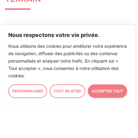
Nous respectons votre vie privée.
ASSEMBLÉE NATIONALE
CIRCONSCRIPTION
Inscription à ma Lettre
Nous utilisons des cookies pour améliorer votre expérience
d’Information
de navigation, diffuser des publicités ou des contenus
personnalisés et analyser notre trafic. En cliquant sur «
Tout accepter », vous consentez à notre utilisation des
cookies.
Inscrivez-vous à ma lettre d’information afin de
rester informé sur mon action et actualité politique
PERSONNALISER
TOUT REJETER
ACCEPTER TOUT
et locale en
suivant ce lien
.
23/07/2026