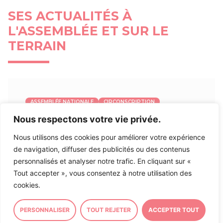
SES ACTUALITÉS À
L'ASSEMBLÉE ET SUR LE
TERRAIN
ASSEMBLÉE NATIONALE
CIRCONSCRIPTION
Nous respectons votre vie privée.
Inscription à ma Lettre
d’Information
Nous utilisons des cookies pour améliorer votre expérience
de navigation, diffuser des publicités ou des contenus
personnalisés et analyser notre trafic. En cliquant sur «
Inscrivez-vous à ma lettre d’information afin de
Tout accepter », vous consentez à notre utilisation des
rester informé sur mon action et actualité politique
cookies.
et locale en
suivant ce lien
.
PERSONNALISER
TOUT REJETER
ACCEPTER TOUT