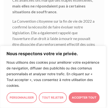
Ces avancées ont marqué des étapes essentielles,
mais elles ne répondaient pas à certaines
situations de souffrance
.
La Convention citoyenne sur la fin de vie de 2022 a
confirmé la nécessité de faire évoluer notre
législation. Elle a également rappelé que
l’ouverture d’un droit à l’aide à mourir ne pouvait
être dissociée d’un renforcement effectif des soins
palliatifs et des soins d’accompagnement sur
Nous respectons votre vie privée.
l’ensemble du territoire. C’est cette double
exigence qui a guidé les travaux du Parlement
Nous utilisons des cookies pour améliorer votre expérience
depuis maintenant quatre ans.
de navigation, diffuser des publicités ou des contenus
personnalisés et analyser notre trafic. En cliquant sur «
Au cœur du débat public, un premier projet de loi
Tout accepter », vous consentez à notre utilisation des
regroupait alors le développement des soins
cookies.
palliatifs et l’aide à mourir. Soutenu par une
majorité des parlementaires,
la dissolution de
PERSONNALISER
TOUT REJETER
ACCEPTER TOUT
l’Assemblée nationale en 2024 suspend sa
réalisation concrète
. Le texte est finalement