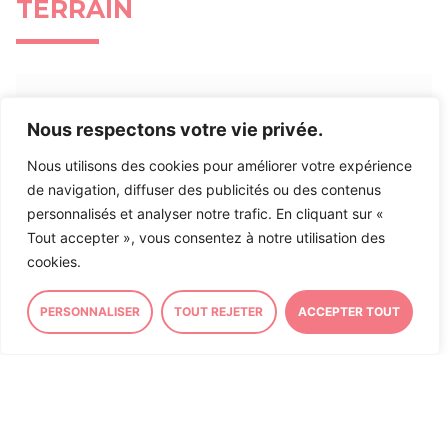
TERRAIN
ASSEMBLÉE NATIONALE
CIRCONSCRIPTION
Nous respectons votre vie privée.
Inscription à ma Lettre
Nous utilisons des cookies pour améliorer votre expérience
d’Information
de navigation, diffuser des publicités ou des contenus
personnalisés et analyser notre trafic. En cliquant sur «
Tout accepter », vous consentez à notre utilisation des
cookies.
Inscrivez-vous à ma lettre d’information afin de
rester informé sur mon action et actualité politique
et locale en
suivant ce lien
.
PERSONNALISER
TOUT REJETER
ACCEPTER TOUT
23/07/2026