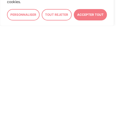
cookies.
et locale en
suivant ce lien
.
PERSONNALISER
TOUT REJETER
ACCEPTER TOUT
23/07/2026
ASSEMBLÉE NATIONALE
« L’adaptation au changement
climatique doit devenir un pilier
de nos politiques publiques »
Tribune signée par 50
parlementaires.