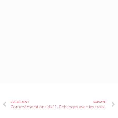
PRÉCÉDENT
SUIVANT
Commémorations du 11 novembre 1918
Echanges avec les troisièmes du Collège Le Massegu de Vif