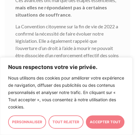
Ces avancées ont marqué des étapes essentielles,
mais elles ne répondaient pas à certaines
situations de souffrance
.
La Convention citoyenne sur la fin de vie de 2022 a
confirmé la nécessité de faire évoluer notre
législation. Elle a également rappelé que
l’ouverture d’un droit à l’aide à mourir ne pouvait
être dissociée d’un renforcement effectif des soins
palliatifs et des soins d’accompagnement sur
Nous respectons votre vie privée.
l’ensemble du territoire. C’est cette double
exigence qui a guidé les travaux du Parlement
Nous utilisons des cookies pour améliorer votre expérience
depuis maintenant quatre ans.
de navigation, diffuser des publicités ou des contenus
personnalisés et analyser notre trafic. En cliquant sur «
Au cœur du débat public, un premier projet de loi
Tout accepter », vous consentez à notre utilisation des
regroupait alors le développement des soins
cookies.
palliatifs et l’aide à mourir. Soutenu par une
majorité des parlementaires,
la dissolution de
PERSONNALISER
TOUT REJETER
ACCEPTER TOUT
l’Assemblée nationale en 2024 suspend sa
réalisation concrète
. Le texte est finalement