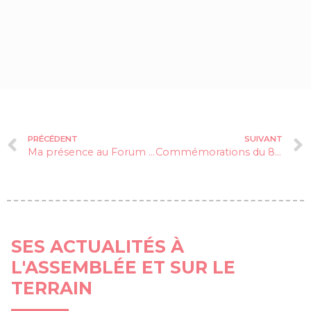
PRÉCÉDENT
SUIVANT
Ma présence au Forum pour l’Emploi, Travailler en Matheysine
Commémorations du 82e anniversaire des Combats du Vercors
SES ACTUALITÉS À
L'ASSEMBLÉE ET SUR LE
TERRAIN