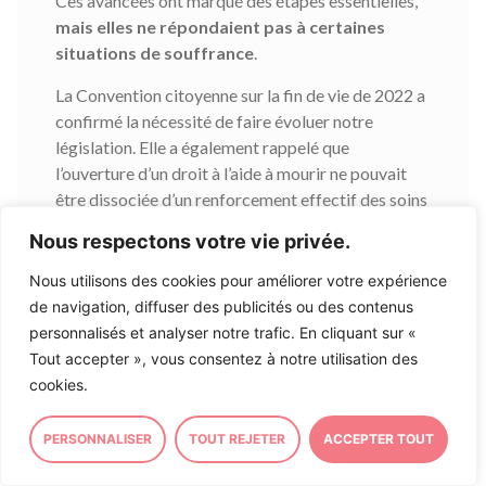
Ces avancées ont marqué des étapes essentielles,
mais elles ne répondaient pas à certaines
situations de souffrance
.
La Convention citoyenne sur la fin de vie de 2022 a
confirmé la nécessité de faire évoluer notre
législation. Elle a également rappelé que
l’ouverture d’un droit à l’aide à mourir ne pouvait
être dissociée d’un renforcement effectif des soins
palliatifs et des soins d’accompagnement sur
Nous respectons votre vie privée.
l’ensemble du territoire. C’est cette double
exigence qui a guidé les travaux du Parlement
Nous utilisons des cookies pour améliorer votre expérience
depuis maintenant quatre ans.
de navigation, diffuser des publicités ou des contenus
personnalisés et analyser notre trafic. En cliquant sur «
Au cœur du débat public, un premier projet de loi
Tout accepter », vous consentez à notre utilisation des
regroupait alors le développement des soins
cookies.
palliatifs et l’aide à mourir. Soutenu par une
majorité des parlementaires,
la dissolution de
PERSONNALISER
TOUT REJETER
ACCEPTER TOUT
l’Assemblée nationale en 2024 suspend sa
réalisation concrète
. Le texte est finalement