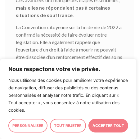
Ces avancées ont marqué des étapes essentielles,
mais elles ne répondaient pas à certaines
situations de souffrance
.
La Convention citoyenne sur la fin de vie de 2022 a
confirmé la nécessité de faire évoluer notre
législation. Elle a également rappelé que
l’ouverture d’un droit à l’aide à mourir ne pouvait
être dissociée d’un renforcement effectif des soins
palliatifs et des soins d’accompagnement sur
Nous respectons votre vie privée.
l’ensemble du territoire. C’est cette double
exigence qui a guidé les travaux du Parlement
Nous utilisons des cookies pour améliorer votre expérience
depuis maintenant quatre ans.
de navigation, diffuser des publicités ou des contenus
personnalisés et analyser notre trafic. En cliquant sur «
Au cœur du débat public, un premier projet de loi
Tout accepter », vous consentez à notre utilisation des
regroupait alors le développement des soins
cookies.
palliatifs et l’aide à mourir. Soutenu par une
majorité des parlementaires,
la dissolution de
PERSONNALISER
TOUT REJETER
ACCEPTER TOUT
l’Assemblée nationale en 2024 suspend sa
réalisation concrète
. Le texte est finalement