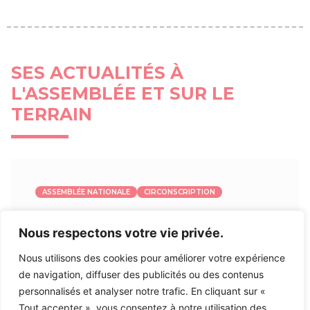
SES ACTUALITÉS À
L'ASSEMBLÉE ET SUR LE
TERRAIN
ASSEMBLÉE NATIONALE
CIRCONSCRIPTION
Inscription à ma Lettre
Nous respectons votre vie privée.
d’Information
Nous utilisons des cookies pour améliorer votre expérience
de navigation, diffuser des publicités ou des contenus
Inscrivez-vous à ma lettre d’information afin de
personnalisés et analyser notre trafic. En cliquant sur «
rester informé sur mon action et actualité politique
Tout accepter », vous consentez à notre utilisation des