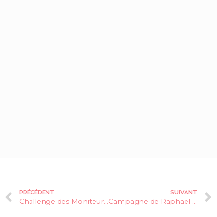
PRÉCÉDENT
SUIVANT
Challenge des Moniteurs de ski à la Plagne
Campagne de Raphaël GLUCKSMANN en Isère