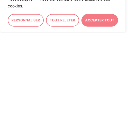
et locale en
suivant ce lien
.
cookies.
PERSONNALISER
TOUT REJETER
ACCEPTER TOUT
23/07/2026
ASSEMBLÉE NATIONALE
« L’adaptation au changement
climatique doit devenir un pilier
de nos politiques publiques »
Tribune signée par 50
parlementaires.