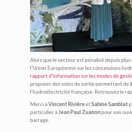
Alors que le secteur est pénalisé depuis plu
l’Union Européenne sur les concessions hydrau
rapport d’information sur les modes de gest
proposer des voies de sortie permettant de li
l’hydroélectricité française. Retrouvez le r
Merci à
Vincent Rivière
et
Sabine Samblat
p
particulier à
Jean Paul Zuanon
pour son ouvra
barrage.