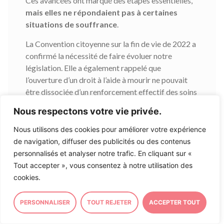
Ces avancées ont marqué des étapes essentielles,
mais elles ne répondaient pas à certaines
situations de souffrance
.
La Convention citoyenne sur la fin de vie de 2022 a
confirmé la nécessité de faire évoluer notre
législation. Elle a également rappelé que
l’ouverture d’un droit à l’aide à mourir ne pouvait
être dissociée d’un renforcement effectif des soins
palliatifs et des soins d’accompagnement sur
Nous respectons votre vie privée.
l’ensemble du territoire. C’est cette double
exigence qui a guidé les travaux du Parlement
Nous utilisons des cookies pour améliorer votre expérience
depuis maintenant quatre ans.
de navigation, diffuser des publicités ou des contenus
personnalisés et analyser notre trafic. En cliquant sur «
Au cœur du débat public, un premier projet de loi
Tout accepter », vous consentez à notre utilisation des
regroupait alors le développement des soins
cookies.
palliatifs et l’aide à mourir. Soutenu par une
majorité des parlementaires,
la dissolution de
PERSONNALISER
TOUT REJETER
ACCEPTER TOUT
l’Assemblée nationale en 2024 suspend sa
réalisation concrète
. Le texte est finalement