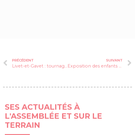
PRÉCÉDENT
SUIVANT
Livet-et-Gavet : tournage du film « Les gars sûrs »
Exposition des enfants de l’EMALA à Susville
SES ACTUALITÉS À
L'ASSEMBLÉE ET SUR LE
TERRAIN