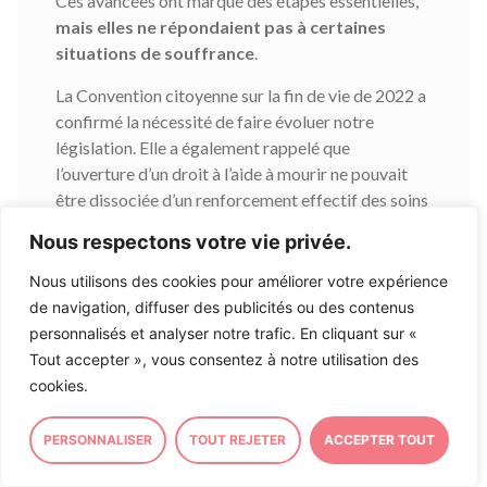
Ces avancées ont marqué des étapes essentielles,
mais elles ne répondaient pas à certaines
situations de souffrance
.
La Convention citoyenne sur la fin de vie de 2022 a
confirmé la nécessité de faire évoluer notre
législation. Elle a également rappelé que
l’ouverture d’un droit à l’aide à mourir ne pouvait
être dissociée d’un renforcement effectif des soins
palliatifs et des soins d’accompagnement sur
Nous respectons votre vie privée.
l’ensemble du territoire. C’est cette double
exigence qui a guidé les travaux du Parlement
Nous utilisons des cookies pour améliorer votre expérience
depuis maintenant quatre ans.
de navigation, diffuser des publicités ou des contenus
personnalisés et analyser notre trafic. En cliquant sur «
Au cœur du débat public, un premier projet de loi
Tout accepter », vous consentez à notre utilisation des
regroupait alors le développement des soins
cookies.
palliatifs et l’aide à mourir. Soutenu par une
majorité des parlementaires,
la dissolution de
PERSONNALISER
TOUT REJETER
ACCEPTER TOUT
l’Assemblée nationale en 2024 suspend sa
réalisation concrète
. Le texte est finalement